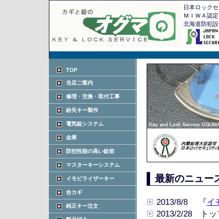
日本ロックセ
ＭＩＷＡ認定
北海道防犯設
TOP
当店ご案内
修理・交換・取付工事
紛失キー製作
電気錠システム
金庫
防犯性能の高い錠前
マスターキーシステム
最新のニュー
イモビライザーキー
合カギ
2013/8/8 『
イ
純正キー注文
2013/2/28